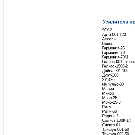
Усилители п
------
90У-2
Арта-001-120
Ассоль
Венец
Гармония-25
Гармония-70
Гармония-70М
Гелиос-001-стере
Гелиос-1500-2
Дойна-001-100
Дуэт-200
ЗУ-430
Импульс-80
Мария
Минор
Моно-25-2
Моно-25-3
Ритм
Ритм-60
Родина-1
Солист 100К-14
Спектр-01
Тайфун 001-60
Тайфун 002-50