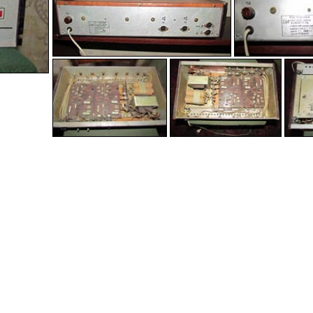
-
-
-