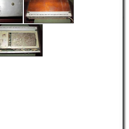
i
-
-