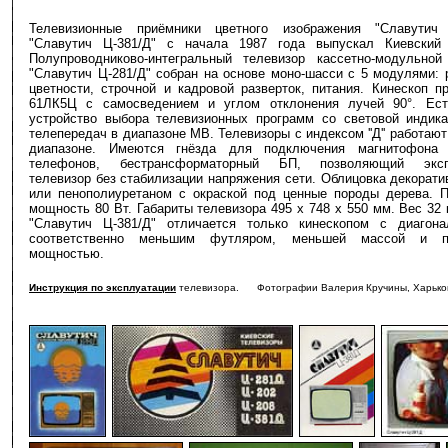
Телевизионные приёмники цветного изображения "Славутич
"Славутич Ц-381/Д" с начала 1987 года выпускал Киевский 
Полупроводниково-интегральный телевизор кассетно-модульной
"Славутич Ц-281/Д" собран на основе моно-шасси с 5 модулями: 
цветности, строчной и кадровой разверток, питания. Кинескоп п
61ЛК5Ц с самосведением и углом отклонения лучей 90°. Ест
устройство выбора телевизионных программ со световой индик
телепередач в диапазоне МВ. Телевизоры с индексом ''Д'' работаю
диапазоне. Имеются гнёзда для подключения магнитофона
телефонов, бестрансформаторный БП, позволяющий экспл
телевизор без стабилизации напряжения сети. Облицовка декорати
или пенополиуретаном с окраской под ценные породы дерева. 
мощность 80 Вт. Габариты телевизора 495 х 748 х 550 мм. Вес 32 
"Славутич Ц-381/Д" отличается только кинескопом с диагон
соответственно меньшим футляром, меньшей массой и по
мощностью.
Инструкция по эксплуатации
телевизора. Фотографии Валерия Кручины, Харьков
-
-
-