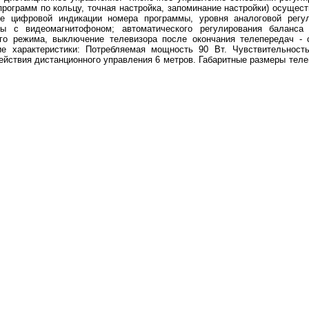
программ по кольцу, точная настройка, запоминание настройки) осущес
е цифровой индикации номера программы, уровня аналоговой регул
ты с видеомагнитофоном; автоматического регулирования баланса 
го режима, выключение телевизора после окончания телепередач - 
е характеристики: Потребляемая мощность 90 Вт. Чувствительность
ействия дистанционного управления 6 метров. Габаритные размеры теле