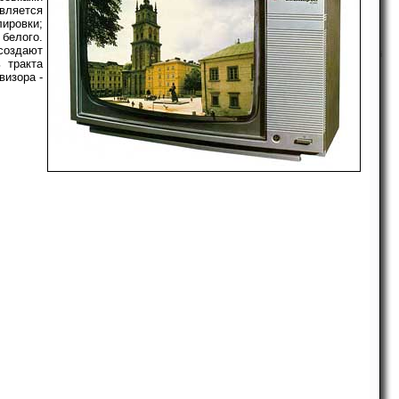
твляется
ировки;
белого.
создают
i
 тракта
визора -