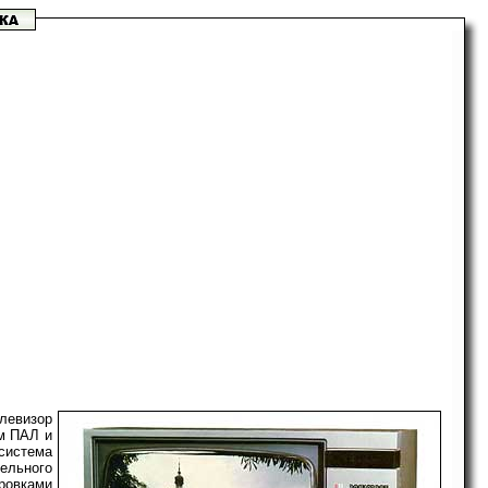
елевизор
ам ПАЛ и
 система
ельного
ровками