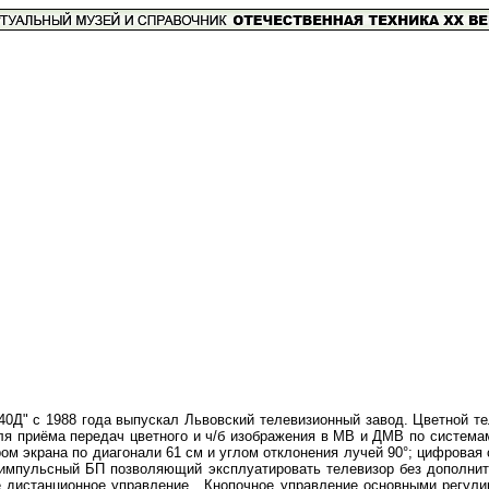
40Д" с 1988 года выпускал Львовский телевизионный завод. Цветной т
для приёма передач цветного и ч/б изображения в МВ и ДМВ по систем
м экрана по диагонали 61 см и углом отклонения лучей 90°; цифровая
 импульсный БП позволяющий эксплуатировать телевизор без дополнит
е дистанционное управление. Кнопочное управление основными регули