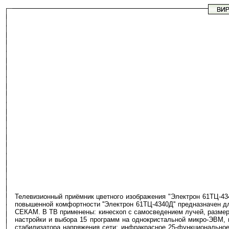
Телевизионный приёмник цветного изображения "Электрон 61ТЦ-43
повышенной комфортности ''Электрон 61ТЦ-4340Д'' предназначен 
СЕКАМ. В ТВ применены: кинескоп с самосведением лучей, размеро
настройки и выбора 15 программ на однокристальной микро-ЭВМ,
стабилизатора напряжения сети; инфракрасное 25-функционально