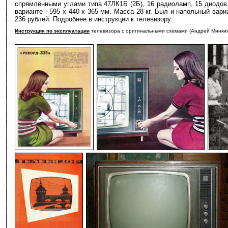
спрямлёнными углами типа 47ЛК1Б (2Б), 16 радиоламп, 15 диодов,
варианте - 595 х 440 х 365 мм. Масса 28 кг. Был и напольный вар
236 рублей. Подробнее в инструкции к телевизору.
Инструкция по эксплуатации
телевизора с оригинальными схемами (Андрей М
-
-