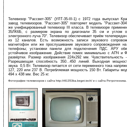
Телевизор "Рассвет-305" (УЛТ-35-III-1) с 1972 года выпускал Кр
завод телевизоров. ''Рассвет-305'' повторяет модель "Рассвет-304
же унифицированный телевизор III класса. В телевизоре примене
35ЛК6Б, с размером экрана по диагонали 35 см и углом о
электронного луча 70°. Телевизор обеспечивает приём телепереда
из 12 каналов. Есть возможность записи звукового сопрово
магнитофон или же прослушивание звукового сопровождения на
телефоны; установки панели для подключения ПДС. АРУ обе
устойчивое изображение. Действие помех минимально с АПЧ и Ф
развёртки. Размер изображения 224х292 мм. Чувствительность -
Разрешающая способность 350...450 линий. Выходная мощнос
звука 0,5 Вт. Телевизор питается от сети переменного тока напряж
127, 220 или 237 В. Потребляемая мощность 150 Вт. Габариты мо
494 х 438 мм. Вес 25 кг.
Фотографии телевизоров с сайта http://r91353ba.beget.tech/ и с сайта Ретротехника.
-
-