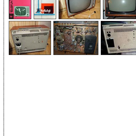
-
-
-
-
-