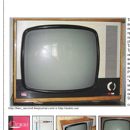
Т
в
п
п
н
(
Т
Т
н
в
в
в
Р
г
"
м
н
о
5
О
http://kiev_second.livejournal.com/ и http://aukro.ua/.