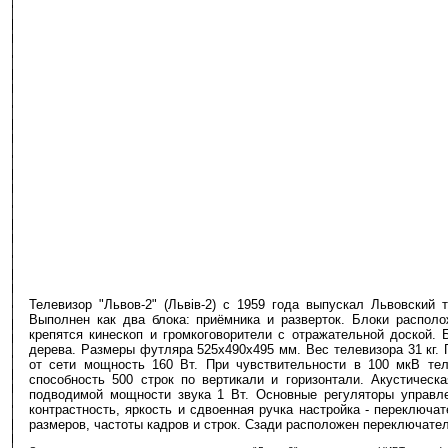
Телевизор "Львов-2" (Львiв-2) с 1959 года выпускал Львовский
Выполнен как два блока: приёмника и разверток. Блоки распол
крепятся кинескоп и громкоговорители с отражательной доской
дерева. Размеры футляра 525х490х495 мм. Вес телевизора 31 кг. 
от сети мощность 160 Вт. При чувствительности в 100 мкВ тел
способность 500 строк по вертикали и горизонтали. Акустическ
подводимой мощности звука 1 Вт. Основные регуляторы управле
контрастность, яркость и сдвоенная ручка настройка - переключат
размеров, частоты кадров и строк. Сзади расположен переключател