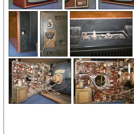
-
-
-
-
-