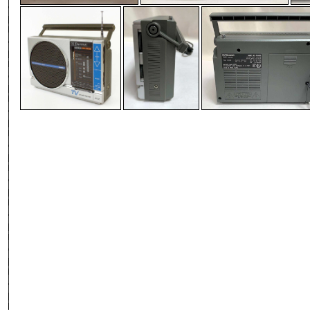
-
-
-
-