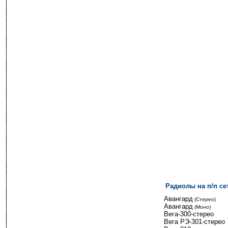
Радиолы на п/п се
------
Авангард
-
(Стерео)
Авангард
-
(Моно)
Вега-300-стерео
Вега РЭ-301-стерео