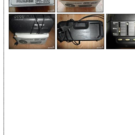
-
-
-
-