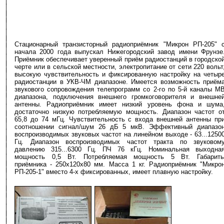
Стационарный транзисторный радиоприёмник "Микрон РП-205" 
начала 2000 года выпускал Нижегородский завод имени Фрунзе
Приёмник обеспечивает уверенный приём радиостанций в городско
черте или в сельской местности, электропитание от сети 220 вольт
высокую чувствительность и фиксированную настройку на четыр
радиостанции в УКВ-ЧМ диапазоне. Имеется возможность приём
звукового сопровождения телепрограмм со 2-го по 5-й каналы М
диапазона, подключения внешнего громкоговорителя и внешне
антенны. Радиоприёмник имеет низкий уровень фона и шума
достаточно низкую потребляемую мощность. Диапазон частот о
65,8 до 74 мГц. Чувствительность с входа внешней антенны пр
соотношении сигнал/шум 26 дБ 5 мкВ. Эффективный диапазо
воспроизводимых звуковых частот на линейном выходе - 63...1250
Гц. Диапазон воспроизводимых частот тракта по звуковом
давлению 315...6300 Гц. ПЧ 76 кГц. Номинальная выходна
мощность 0,5 Вт. Потребляемая мощность 5 Вт. Габарит
приёмника - 250х120х80 мм. Масса 1 кг. Радиоприёмник "Микро
РП-205-1" вместо 4-х фиксированных, имеет плавную настройку.