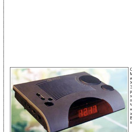
С
М
У
Ч
н
э
п