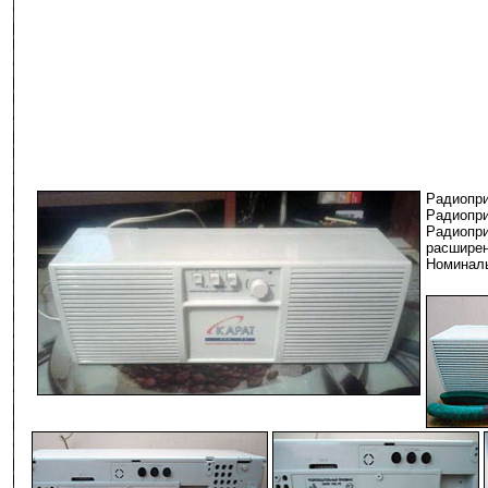
Радиопр
Радиопр
Радиопр
расшире
Номиналь