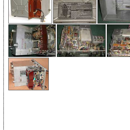
-
-
-
-