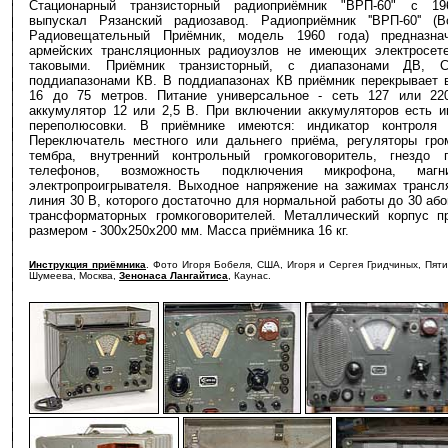
Стационарный транзисторный радиоприёмник "ВРП-60" с 19
выпускал Рязанский радиозавод. Радиоприёмник ''ВРП-60'' (В
Радиовещательный Приёмник, модель 1960 года) предназна
армейских трансляционных радиоузлов не имеющих электросет
таковыми. Приёмник транзисторный, с диапазонами ДВ,
поддиапазонами КВ. В поддиапазонах КВ приёмник перекрывает 
16 до 75 метров. Питание универсальное - сеть 127 или 2
аккумулятор 12 или 2,5 В. При включении аккумуляторов есть и
переполюсовки. В приёмнике имеются: индикатор контроля 
Переключатель местного или дальнего приёма, регуляторы гро
тембра, внутренний контрольный громкоговоритель, гнездо 
телефонов, возможность подключения микрофона, магни
электропроигрывателя. Выходное напряжение на зажимах трансл
линия 30 В, которого достаточно для нормальной работы до 30 або
трансформаторных громкоговорителей. Металлический корпус п
размером - 300х250х200 мм. Масса приёмника 16 кг.
Инструкция приёмника
. Фото Игоря Бобеля, США, Игоря и Сергея Гридчиных, Пяти
Шумеева, Москва,
Зенонаса Лангайтиса
, Каунас.
-
-