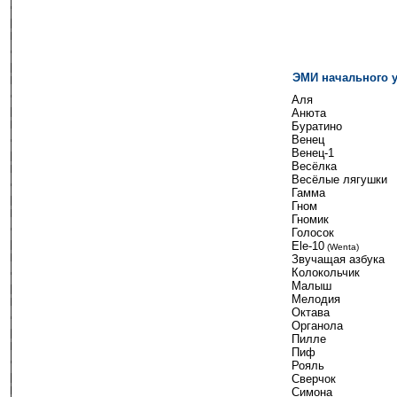
ЭМИ начального 
---
Аля
---
Анюта
Буратино
Венец
Венец-1
Весёлка
Весёлые лягушки
Гамма
Гном
Гномик
Голосок
Ele-10
-
(Wenta)
Звучащая азбука
Колокольчик
Малыш
Мелодия
Октава
Органола
Пилле
Пиф
Рояль
Сверчок
Симона