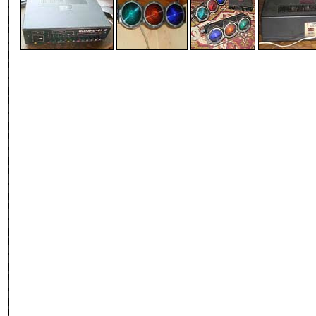
-
-
-