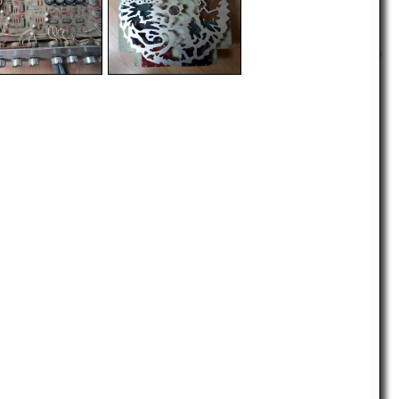
i
-
-