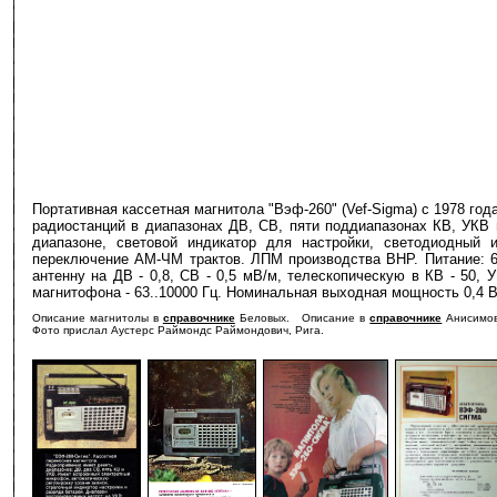
Портативная кассетная магнитола "Вэф-260" (Vef-Sigma) с 1978 г
радиостанций в диапазонах ДВ, СВ, пяти поддиапазонах КВ, УКВ
диапазоне, световой индикатор для настройки, светодиодный 
переключение АМ-ЧМ трактов. ЛПМ производства ВНР. Питание: 6 
антенну на ДВ - 0,8, СВ - 0,5 мВ/м, телескопическую в КВ - 50, У
магнитофона - 63..10000 Гц. Номинальная выходная мощность 0,4 Вт.
Описание магнитолы в
справочнике
Беловых. Описание в
справочнике
Анисим
Фото прислал Аустерс Раймондс Раймондович, Рига.