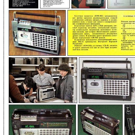
-
-
-
-
-