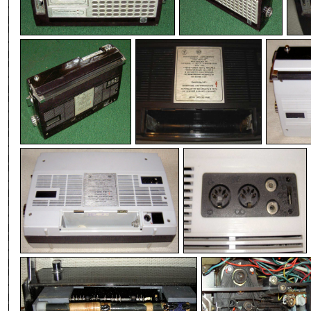
-
-
-
-
-
-