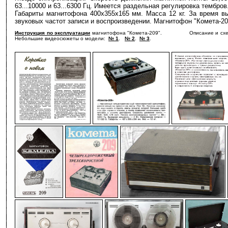
63...10000 и 63...6300 Гц. Имеется раздельная регулировка тембр
Габариты магнитофона 400х355х165 мм. Масса 12 кг. За время в
звуковых частот записи и воспроизведении. Магнитофон "Комета-2
Инструкция по эксплуатации
магнитофона "Комета-209". Описание и схем
Небольшие видеосюжеты о модели:
№ 1
.
№ 2
.
№ 3
.
-
-
-
-
-