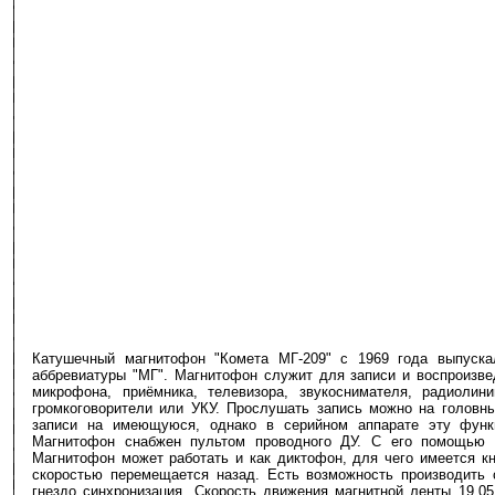
Катушечный магнитофон "Комета МГ-209" с 1969 года выпуска
аббревиатуры "МГ". Магнитофон служит для записи и воспроизве
микрофона, приёмника, телевизора, звукоснимателя, радиоли
громкоговорители или УКУ. Прослушать запись можно на голов
записи на имеющуюся, однако в серийном аппарате эту функц
Магнитофон снабжен пультом проводного ДУ. С его помощью 
Магнитофон может работать и как диктофон, для чего имеется кн
скоростью перемещается назад. Есть возможность производить 
гнездо синхронизация. Скорость движения магнитной ленты 19,05; 