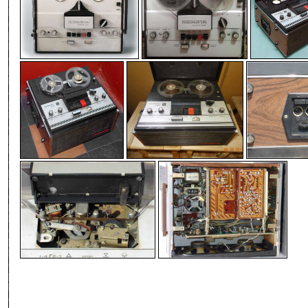
-
-
-
-
-