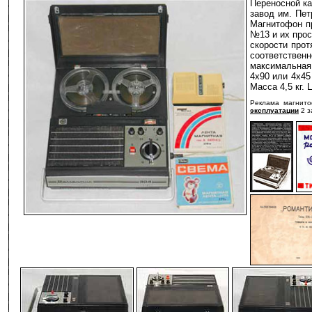
Переносной ка
завод им. Пет
Магнитофон п
№13 и их прос
скорости протя
соответствен
максимальная 
4х90 или 4х45
Масса 4,5 кг. 
Реклама магнит
эксплуатации
2 з
-