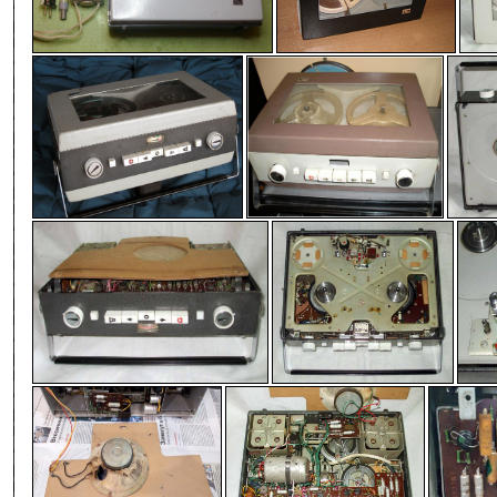
-
-
-
-
-
-