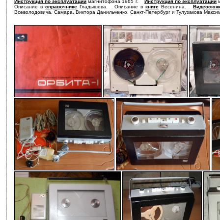
Инструкция по эксплуатации
магнитофона 1965 г.
Инструкция по эксплуатации
м
Описание в
справочнике
Гладышева. Описание в
книге
Весенина.
Видеосюж
Всеволодовича, Самара, Виктора Данильченко, Санкт-Петербург и Тулузакова Макси
-
-
-
-