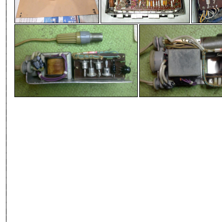
-
-
-