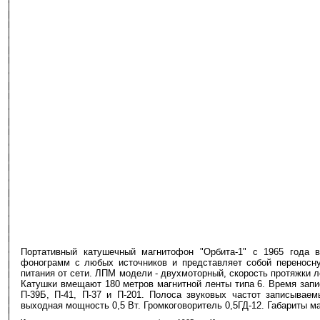
Портативный катушечный магнитофон "Орбита-1" с 1965 года 
фонограмм с любых источников и представляет собой переносну
питания от сети. ЛПМ модели - двухмоторный, скорость протяжки 
Катушки вмещают 180 метров магнитной ленты типа 6. Время запи
П-39Б, П-41, П-37 и П-201. Полоса звуковых частот записывае
выходная мощность 0,5 Вт. Громкоговоритель 0,5ГД-12. Габариты ма