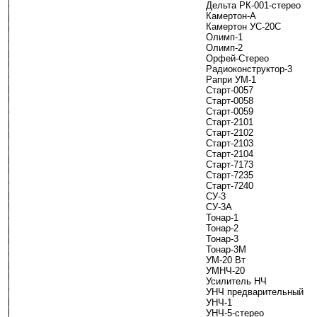
-----
Дельта РК-001-стерео
Камертон-А
Камертон УС-20C
Олимп-1
Олимп-2
Орфей-Стерео
Радиоконструктор-3
Рапри УМ-1
Старт-0057
Старт-0058
Старт-0059
Старт-2101
Старт-2102
Старт-2103
Старт-2104
Старт-7173
Старт-7235
Старт-7240
СУ-3
СУ-3А
Тонар-1
Тонар-2
Тонар-3
Тонар-3М
УМ-20 Вт
УМНЧ-20
Усилитель НЧ
УНЧ предварительный
УНЧ-1
УНЧ-5-стерео