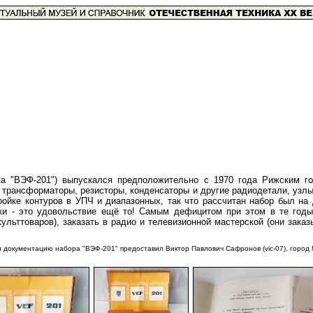
ка "ВЭФ-201") выпускался предположительно с 1970 года Рижским г
а, трансформаторы, резисторы, конденсаторы и другие радиодетали, уз
ойке контуров в УПЧ и диапазонных, так что рассчитан набор был на
ки - это удовольствие ещё то! Самым дефицитом при этом в те годы
льттоваров), заказать в радио и телевизионной мастерской (они зака
ентацию набора "ВЭФ-201" предоставил Виктор Павлович Сафронов (vic-07), город 