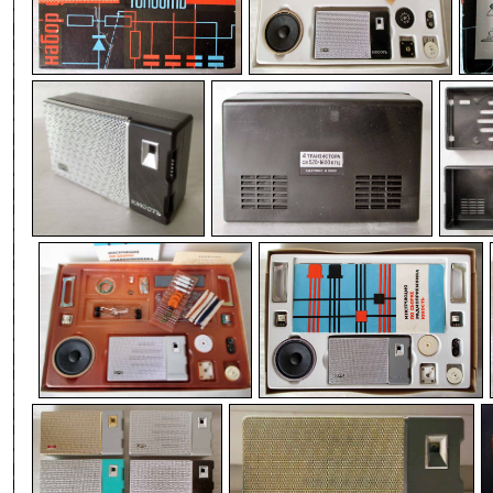
-
-
-
-
-
-
-