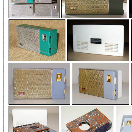
-
-
-
-
-
-