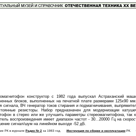
омагнитофон конструктор с 1982 года выпускал Астраханский машин
ченных блоков, выполненных на печатной плате размерами 125х90 мм.
я сигнала, ВЧ генератор токов стирания и подмагничивания, выпрямите
стоянные резисторы. Набор предназначен для модернизации катуше
тофон в стерео или же улучшить параметры стереомагнитофона, так к
тель воспроизведения имеет диапазон частот - 30...20000 Гц на скорост
ение сигнал/шум на линейном выходе -52 дБ.
ие РК в журнале
Радио № 2
за 1983 год.
Инструкция по сборке и эксплуатации
РК. Фо