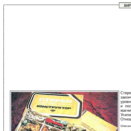
Стере
закон
уровн
и по
магни
Усили
Отнош
Описан