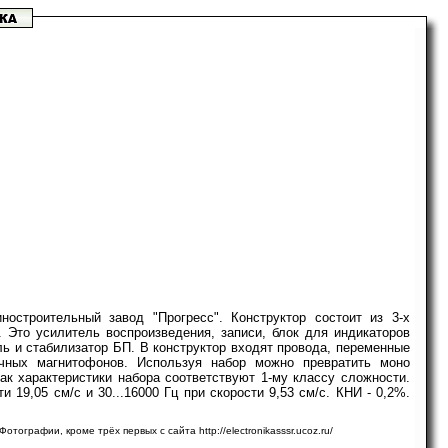
остроительный завод "Прогресс". Конструктор состоит из 3-х
 Это усилитель воспроизведения, записи, блок для индикаторов
ль и стабилизатор БП. В конструктор входят провода, переменные
чных магнитофонов. Используя набор можно превратить моно
ак характеристики набора соответствуют 1-му классу сложности.
и 19,05 см/с и 30...16000 Гц при скорости 9,53 см/с. КНИ - 0,2%.
тографии, кроме трёх первых с сайта http://electronikasssr.ucoz.ru/