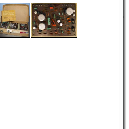
i
-
-