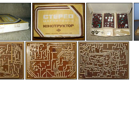
-
-
-
-
-
-