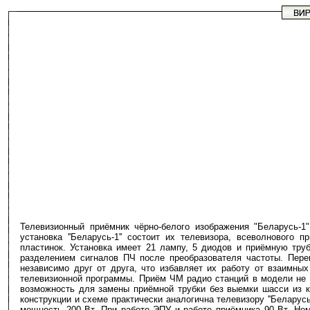
Телевизионный приёмник чёрно-белого изображения "Беларусь-1
установка ''Беларусь-1'' состоит их телевизора, всеволновог
пластинок. Установка имеет 21 лампу, 5 диодов и приёмную тру
разделением сигналов ПЧ после преобразователя частоты. Пере
независимо друг от друга, что избавляет их работу от взаимных
телевизионной программы. Приём ЧМ радио станций в модели не 
возможность для замены приёмной трубки без выемки шасси из ко
конструкции и схеме практически аналогична телевизору ''Беларус
мощность 200 Вт. При работе ЭПУ и работе приёмника 90 Вт. Но