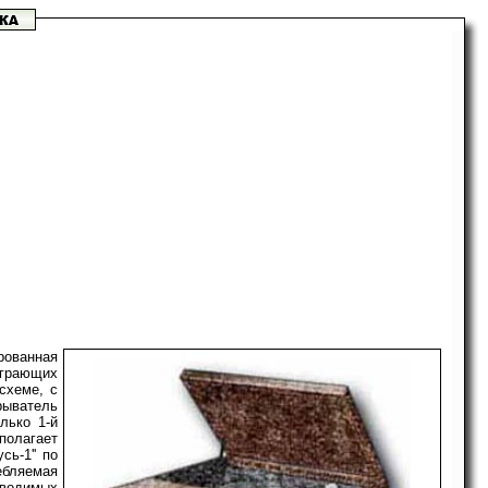
рованная
играющих
схеме, с
рыватель
лько 1-й
полагает
ь-1'' по
ребляемая
зводимых