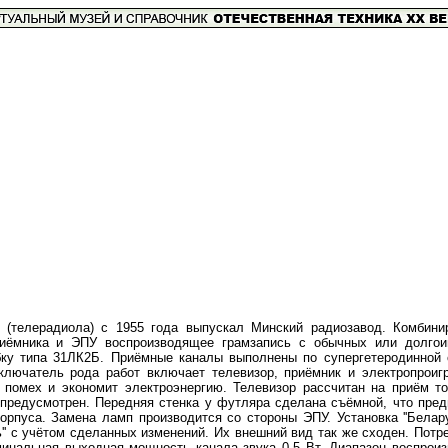
" (телерадиола) с 1955 года выпускал Минский радиозавод. Комбини
о приёмника и ЭПУ воспроизводящее грамзапись с обычных или долго
бку типа 31ЛК2Б. Приёмные каналы выполнены по супергетеродинной 
ключатель рода работ включает телевизор, приёмник и электропроиг
 помех и экономит электроэнергию. Телевизор рассчитан на приём то
предусмотрен. Передняя стенка у футляра сделана съёмной, что пред
рпуса. Замена ламп производится со стороны ЭПУ. Установка ''Беларус
ь'' с учётом сделанных изменений. Их внешний вид так же сходен. Пот
минальная выходная мощность канала звука 0,5 Вт. Диапазон воспрои