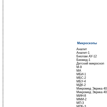
Микроскопы
----------
Аналит
Аналит-1
Биолам АУ-12
Биомед-1
Детский микроскоп
М-9
МА
МБИ-1
МБС-2
МБУ-4
МДК-2
Микромед Эврика 40
Микромед Эврика 40
МИН-8
ММИ-2
МП-3
МПБ-3