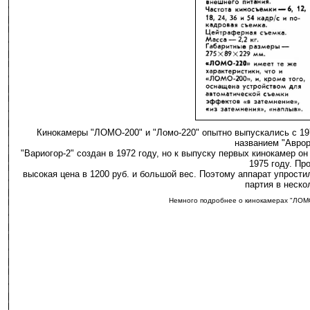
Кинокамеры "ЛОМО-200" и "Ломо-220" опытно выпускались с 19
названием "Аврор
"Ваpиогoр-2" coздан в 1972 гoду, но к выпуску пepвых кинокамер 
1975 гoду. Пр
высoкая цена в 1200 руб. и большой вес. Поэтому аппарат упрости
партия в неско
Немного подробнее о кинокамерах "ЛОМО