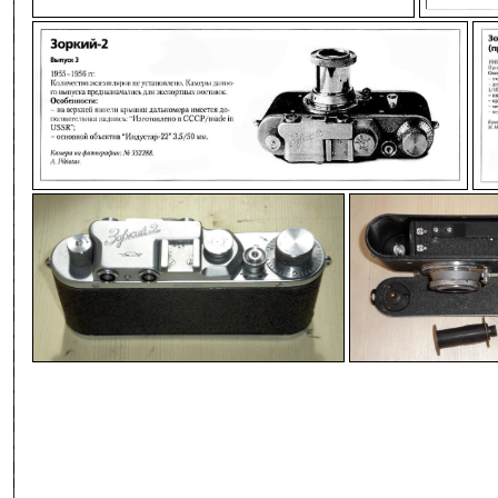
-
-
-