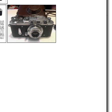
-
i
-
-