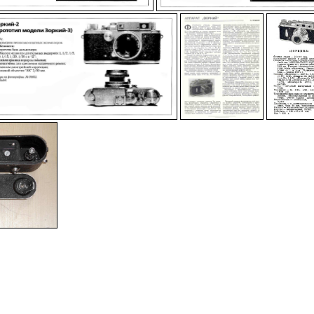
-
-
-