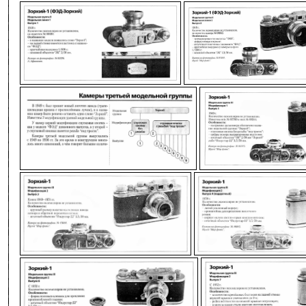
-
-
-