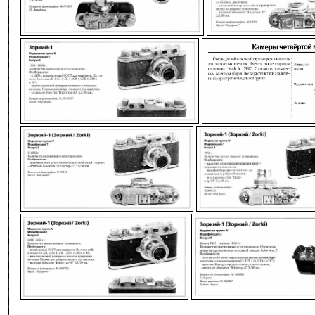
-
-
-
-