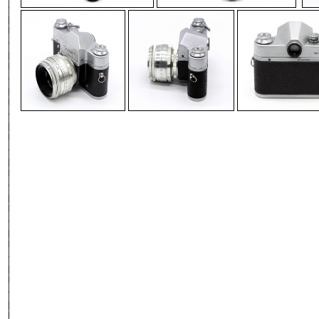
-
--
-
-