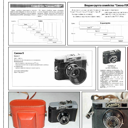
-
-
-