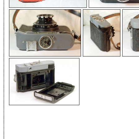
-
-
-