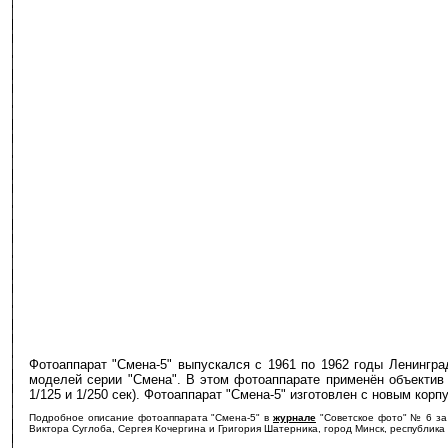
Фотоаппарат "Смена-5" выпускался с 1961 по 1962 годы Ленингр
моделей серии "Смена". В этом фотоаппарате применён объектив у
1/125 и 1/250 сек). Фотоаппарат "Смена-5" изготовлен с новым кор
Подробное описание фотоаппарата "Смена-5" в
журнале
"Советское фото" № 6
Виктора Суглоба, Сергея Кочергина и Григория Шатерника, город Минск, республика