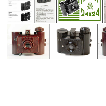
-
-
-
-
-