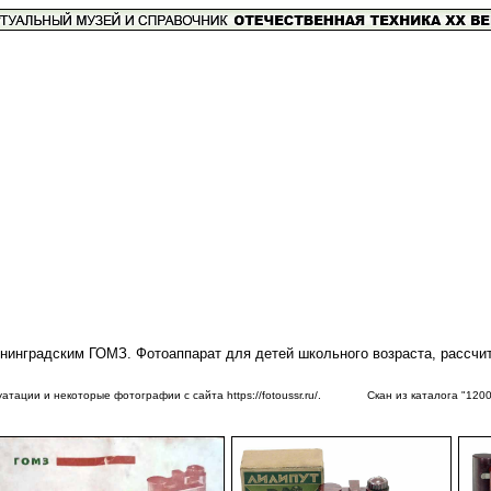
нинградским ГОМЗ. Фотоаппарат для детей школьного возраста, рассчит
ии и некоторые фотографии с сайта https://fotoussr.ru/. Скан из каталога "1200 ф