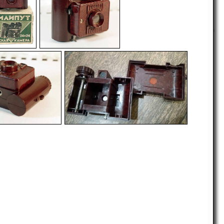
i
-
-
-