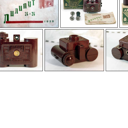
-
-
-
-