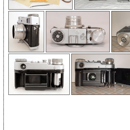
-
-
-
-