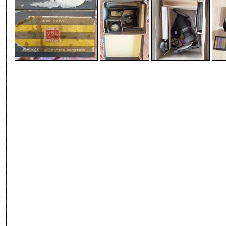
-
-
-