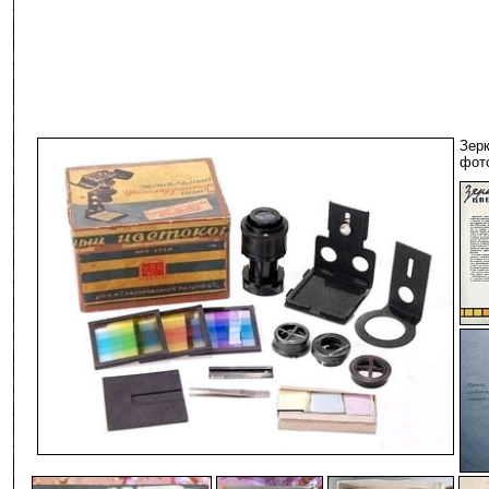
Зер
фото