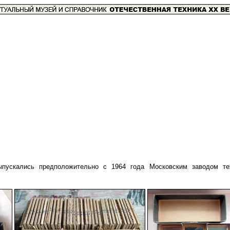
пускались предположительно с 1964 года Московским заводом те