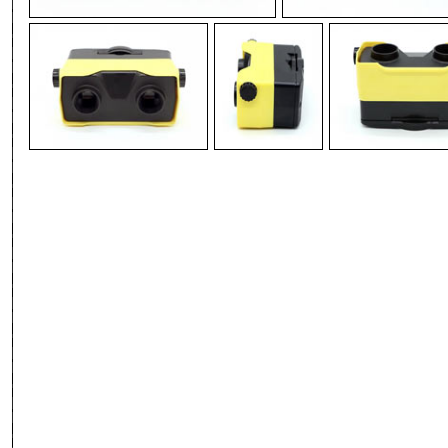
-
-
-