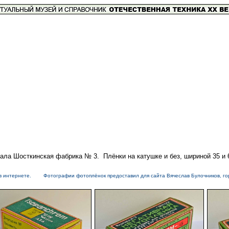
ла Шосткинская фабрика № 3. Плёнки на катушке и без, шириной 35 и 6
я в интернете. Фотографии фотоплёнок предоставил для сайта Вячеслав Булочников, г