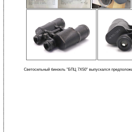
-
-
-
Светосильный бинокль "БПЦ 7Х50" выпускался предположит