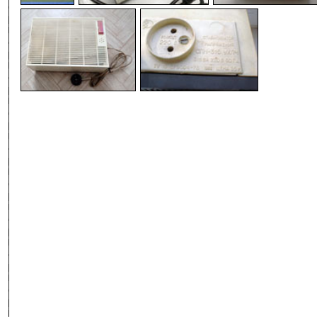
-
-
-