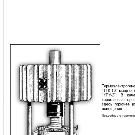
Термоэлектроген
"ТГК-10" мощност
"КРУ-2". В кач
керогазовые горе
здесь горючее (
освещения.
Подробнее о термоген