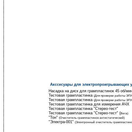
Акссесуары для электропроигрывающих у
-------
Насадка на диск для грампластинок 45 об/ми
Тестовая грампластинка
-
(Для проверки работы ЭПУ
Тестовая грампластинка
-
(Для проверки работы ЭПУ
Тестовая грампластинка для измерения АЧХ
Тестовая грампластинка "Стерео-тест"
Тестовая грампластинка "Стерео-тест"
-
(
В
ега)
"Тон"
-
(Очиститель грампластинок антистатический)
"Электра-001"
-
(Электронный очиститель грампластино