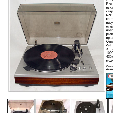
Риж
выс
сте
маг
кон
виз
вст
пол
рыч
вра
Отн
-54
31,5
100
430
мод
Опис
Ауст