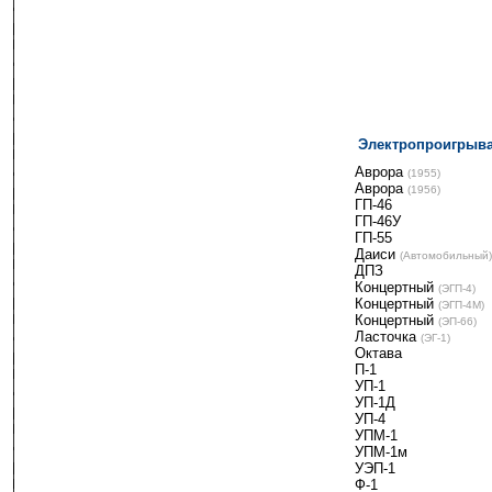
Электропроигрыва
-------
Аврора
-
(1955)
Аврора
-
(1956)
ГП-46
ГП-46У
ГП-55
Даиси
-
(Автомобильный)
ДПЗ
Концертный
-
(ЭГП-4)
Концертный
-
(ЭГП-4М)
Концертный
-
(ЭП-66)
Ласточка
-
(ЭГ-1)
Октава
П-1
УП-1
УП-1Д
УП-4
УПМ-1
УПМ-1м
УЭП-1
Ф-1