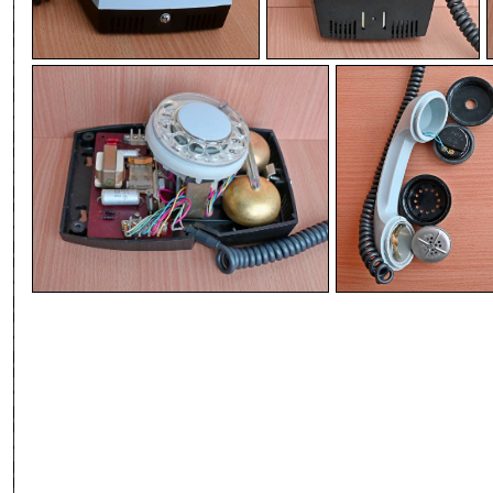
-
-
-