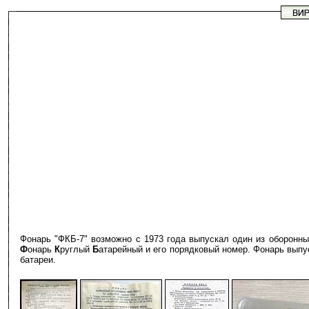
Фонарь "ФКБ-7" возможно с 1973 года выпускал один из оборонн
Ф
онарь
К
руглый
Б
атарейный и его порядковый номер. Фонарь выпус
батареи.