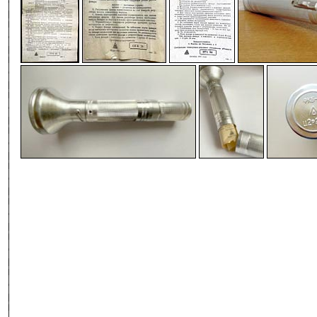
-
-
-
-
-