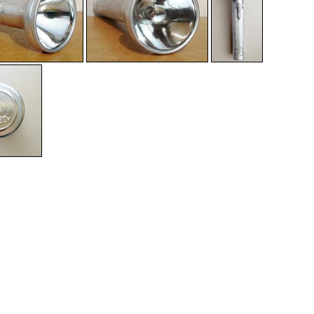
-
-
-