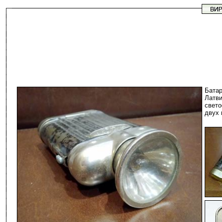
Бата
Латв
свето
двух 