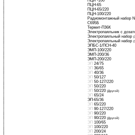
ПЦИ -100
ПЦН-65
ПЦН-65/220
ПЦН-100/220
Радиомонтажный набор 
С695Б
Термит-П36К
Электропаяльник с дозат
Электропаяльный набор
-
(
Электропаяльный набор
-
(
ЭПБС-1/ПСН-40
ЭМП-100/220
ЭМП-200/36
ЭМП-200/220
ЭП
24/75
ЭП
36/65
ЭП
-
40/36
ЭП
50/127
ЭП
50-127/220
ЭП
50/220
ЭП
50/220
-
(Другой)
ЭП
65/24
ЭП-65/36
ЭП
65/220
ЭП
90-127/220
ЭП
90/220
ЭП
90/220
-
(Другой)
ЭП
100/65
ЭП
100/220
ЭП
-
200/24