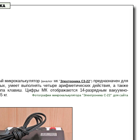
ный микрокалькулятор
предназначен для
(аналог МК "
Электроника С3-22
")
тых, умеет выполнять четыре арифметических действия, а также
уппа клавиш. Цифры МК отображаются 14-разрядным вакуумно-
 Масса 0,65 кг.
Фотографии микрокалькулятора "Электроника С-22" для сайта