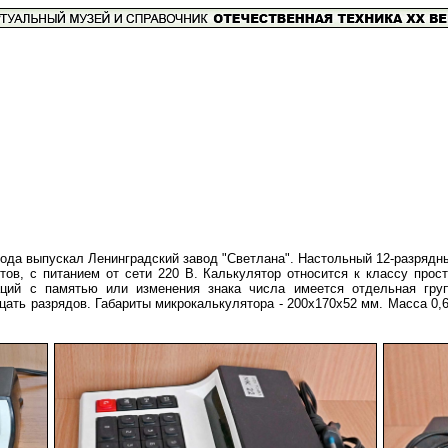
года выпускал Ленинградский завод "Светлана". Настольный 12-разряд
ов, с питанием от сети 220 В. Калькулятор относится к классу прос
аций с памятью или изменения знака числа имеется отдельная гр
инадцать разрядов. Габариты микрокалькулятора - 200x170x52 мм.