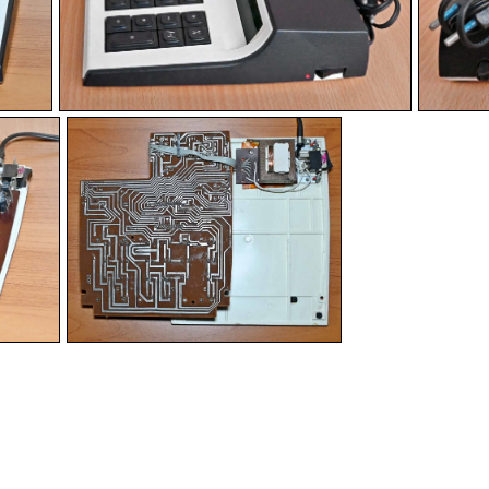
-
-
-